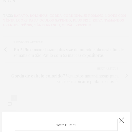
BJÓN
TAGS:
BARATO
,
BOLINHAS
,
GORDA
,
GORDINHA
,
JU ROMANO
,
LOOKS COM
TÊNIS
,
LOOKS DA JU
,
ÓCULOS GATINHO
,
PLUS SIZE
,
RUIVA
,
TAMANHOS
GRANDES
,
TÊNIS
,
TÊNIS BRANCO
,
VERÃO
,
VESTIDO
PREVIOUS ARTICLE
PoP Plus:
maior bazar plus size do mundo rola neste fim de
semana em São Paulo com 62 marcas expositoras!
NEXT ARTICLE
Gorda de cabelo colorido?
Veja fotos maravilhosas para
você se inspirar e pintar os fios já!
1
1 COMMENT