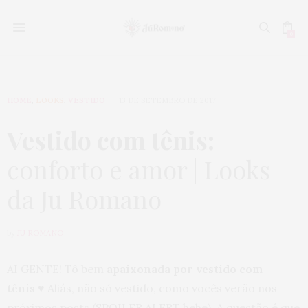
0
HOME
,
LOOKS
,
VESTIDO
13 DE SETEMBRO DE 2017
Vestido com tênis:
conforto e amor | Looks
da Ju Romano
by
JU ROMANO
AI GENTE! Tô bem
apaixonada por vestido com
tênis
♥ Aliás, não só vestido, como vocês verão nos
próximos posts (SPOILER ALERT hehe). A questão é que