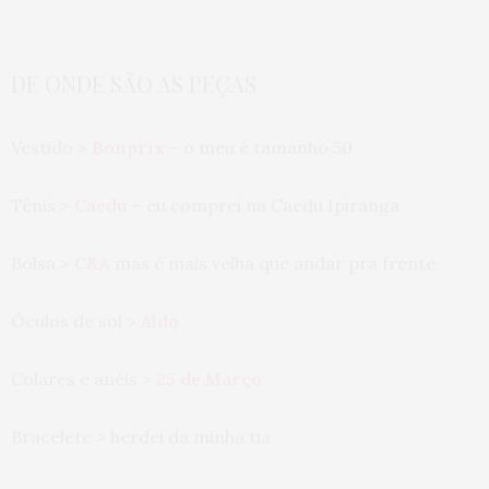
DE ONDE SÃO AS PEÇAS
Vestido >
Bonprix
– o meu é tamanho 50
Tênis >
Caedu
– eu comprei na Caedu Ipiranga
Bolsa >
C&A
mas é mais velha que andar pra frente
Óculos de sol >
Aldo
Colares e anéis >
25 de Março
Bracelete > herdei da minha tia