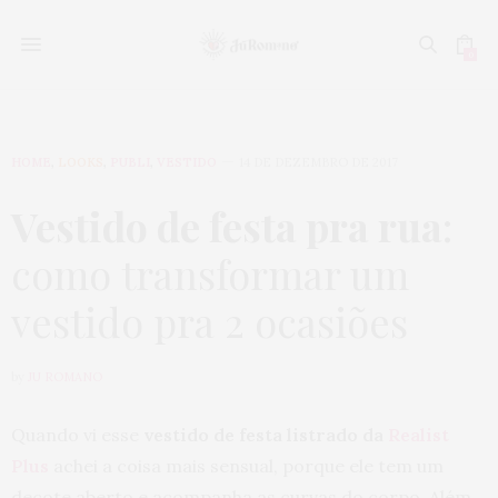
0
HOME
,
LOOKS
,
PUBLI
,
VESTIDO
14 DE DEZEMBRO DE 2017
Vestido de festa pra rua
:
como transformar um
vestido pra 2 ocasiões
by
JU ROMANO
Quando vi esse
vestido de festa listrado da
Realist
Plus
achei a coisa mais sensual, porque ele tem um
decote aberto e acompanha as curvas do corpo. Além