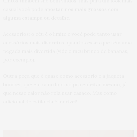
Cintos também são bem vindos, mas para um look mais
casual você pode
apostar nos mais grossos com
alguma estampa ou detalhe
.
Acessórios: o céu é o limite e você pode tanto usar
acessórios mais discretos, quantos esses que têm uma
pegada mais divertida (vide o meu brinco de bananas,
por exemplo).
Outra peça que é quase como acessório é a jaqueta
bomber, que entra no look só pra enfeitar mesmo, já
que nesse calor não rola usar casaco. Mas como
adicional de estilo ela é incrível!