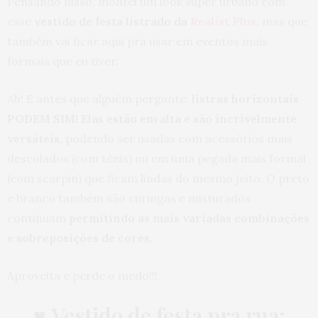
Pensando nisso, montei um look super urbano com
esse
vestido de festa listrado da
Realist Plus
, mas que
também vai ficar aqui pra usar em eventos mais
formais que eu tiver.
Ah! E antes que alguém pergunte:
listras horizontais
PODEM SIM! Elas estão em alta e são incrivelmente
versáteis,
podendo ser usadas com acessórios mais
descolados (com tênis) ou em uma pegada mais formal
(com scarpin) que ficam lindas do mesmo jeito. O preto
e branco também são curingas e misturados
continuam
permitindo as mais variadas combinações
e sobreposições de cores.
Aproveita e perde o medo!!!
♥
Vestido de festa pra rua: